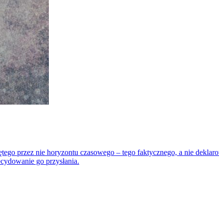
ętego przez nie horyzontu czasowego – tego faktycznego, a nie dekla
decydowanie go przysłania.