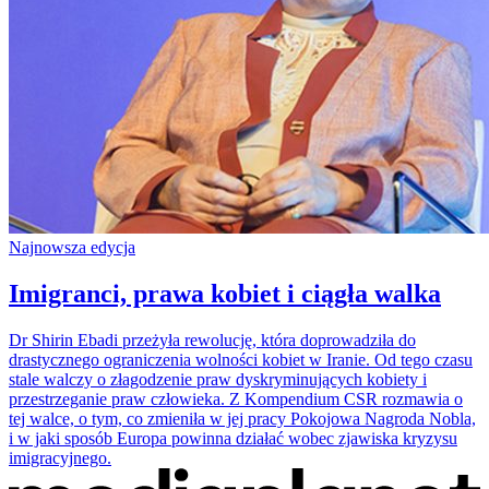
Najnowsza edycja
Imigranci, prawa kobiet i ciągła walka
Dr Shirin Ebadi przeżyła rewolucję, która doprowadziła do
drastycznego ograniczenia wolności kobiet w Iranie. Od tego czasu
stale walczy o złagodzenie praw dyskryminujących kobiety i
przestrzeganie praw człowieka. Z Kompendium CSR rozmawia o
tej walce, o tym, co zmieniła w jej pracy Pokojowa Nagroda Nobla,
i w jaki sposób Europa powinna działać wobec zjawiska kryzysu
imigracyjnego.